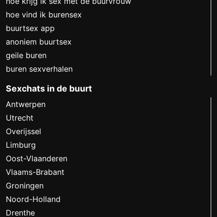
hoe krijg ik sex met de buurvrouw
hoe vind ik burensex
buurtsex app
anoniem buurtsex
geile buren
buren sexverhalen
Sexchats in de buurt
Antwerpen
Utrecht
Overijssel
Limburg
Oost-Vlaanderen
Vlaams-Brabant
Groningen
Noord-Holland
Drenthe