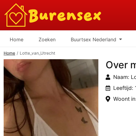
Home
Zoeken
Buurtsex Nederland
Home
Lotte_van_Utrecht
Over m
Naam: Lo
Leeftijd: 
Woont in