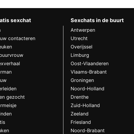
atis sexchat
Sexchats in de buurt
n
Antwerpen
ouw contacteren
Utrecht
euken
Overijssel
 buurvrouw
Limburg
exverhaal
Oost-Vlaanderen
urman
Vlaams-Brabant
ouw
Groningen
rleiden
Noord-Holland
en gezocht
Drenthe
rmeisje
Zuid-Holland
vinden
Zeeland
tis
Friesland
uken
Noord-Brabant