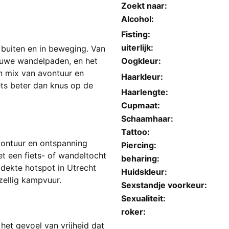
Zoekt naar:
Alcohol:
Fisting:
uiterlijk:
ik buiten en in beweging. Van
ieuwe wandelpaden, en het
Oogkleur:
en mix van avontuur en
Haarkleur:
iets beter dan knus op de
Haarlengte:
Cupmaat:
Schaamhaar:
Tattoo:
avontuur en ontspanning
Piercing:
 een fiets- of wandeltocht
beharing:
dekte hotspot in Utrecht
Huidskleur:
zellig kampvuur.
Sexstandje voorkeur:
Sexualiteit:
roker:
 het gevoel van vrijheid dat