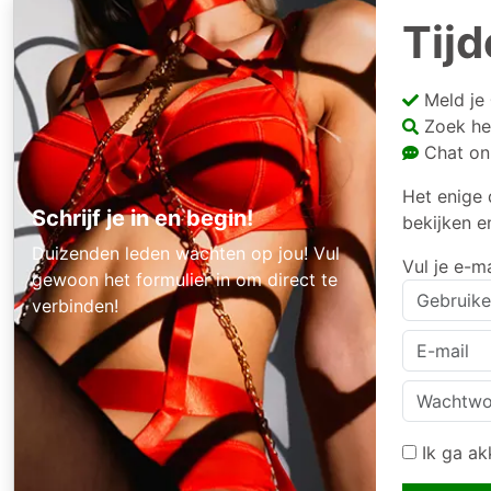
Tijd
Meld je
Zoek he
Chat onl
Het enige 
Schrijf je in en begin!
bekijken e
Duizenden leden wachten op jou! Vul
Vul je e-m
gewoon het formulier in om direct te
verbinden!
Ik ga a