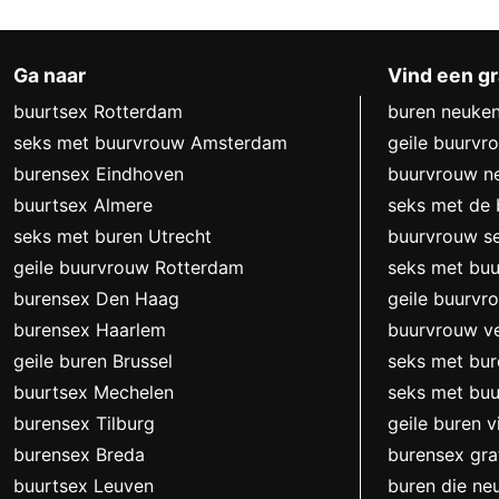
Ga naar
Vind een gr
buurtsex Rotterdam
buren neuke
seks met buurvrouw Amsterdam
geile buurvr
burensex Eindhoven
buurvrouw n
buurtsex Almere
seks met de
seks met buren Utrecht
buurvrouw s
geile buurvrouw Rotterdam
seks met bu
burensex Den Haag
geile buurvr
burensex Haarlem
buurvrouw ve
geile buren Brussel
seks met bur
buurtsex Mechelen
seks met buu
burensex Tilburg
geile buren 
burensex Breda
burensex gra
buurtsex Leuven
buren die ne