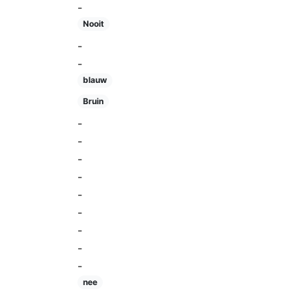
-
Nooit
-
-
blauw
Bruin
-
-
-
-
-
-
-
-
-
nee