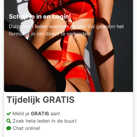
Schrijf je in en begin!
Duizenden leden wachten op jou! Vul gewoon het
formulier in om direct te verbinden!
Tijdelijk GRATIS
Meld je
GRATIS
aan!
Zoek hete leden in de buurt
Chat online!